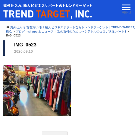
海外仕入れ 古着買い付け 輸入ビジネスサポートならトレンドターゲット | TREND TARGET,
INC.
>
ブログ
>
shipper.jpニュース
>
次の買付のために〜シアトルのコロナ状況 パート3
>
IMG_0523
IMG_0523
2020.09.10