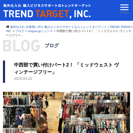
海外仕入れ 古着買い付け 輸入ビジネスサポートならトレンドターゲット | TREND TARGET,
INC.
>
ブログ
>
shipper.jpニュース
>
中西部で買い付けパート2！ 「ミッドウェスト ヴィンテ
ージフリー」
ブログ
中西部で買い付けパート2！ 「ミッドウェスト ヴ
ィンテージフリー」
2025.03.22