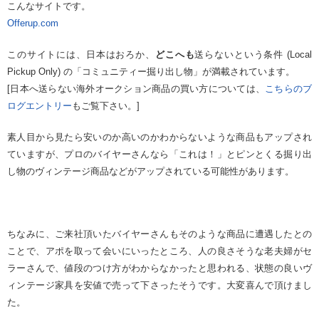
こんなサイトです。
Offerup.com
このサイトには、日本はおろか、
どこへも
送らないという条件 (Local
Pickup Only) の「コミュニティー掘り出し物」が満載されています。
[日本へ送らない海外オークション商品の買い方については、
こちらのブ
ログエントリー
もご覧下さい。]
素人目から見たら安いのか高いのかわからないような商品もアップされ
ていますが、プロのバイヤーさんなら「これは！」とピンとくる掘り出
し物のヴィンテージ商品などがアップされている可能性があります。
ちなみに、ご来社頂いたバイヤーさんもそのような商品に遭遇したとの
ことで、アポを取って会いにいったところ、人の良さそうな老夫婦がセ
ラーさんで、値段のつけ方がわからなかったと思われる、状態の良いヴ
ィンテージ家具を安値で売って下さったそうです。大変喜んで頂けまし
た。