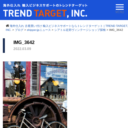
海外仕入れ 古着買い付け 輸入ビジネスサポートならトレンドターゲット | TREND TARGET,
INC.
>
ブログ
>
shipper.jpニュース
>
シアトル近郊ヴィンテージショップ探検
>
IMG_3642
IMG_3642
2022.03.09