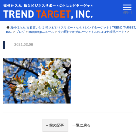
海外仕入れ 古着買い付け 輸入ビジネスサポートならトレンドターゲット | TREND TARGET,
INC.
>
ブログ
>
shipper.jpニュース
>
次の買付のために〜シアトルのコロナ状況パート7
>
2021.03.06
« 前の記事
一覧に戻る