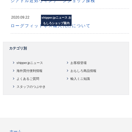
シアトル近郊ヴィンテージショップ探検
2020.09.22
shipper.jpニュース
お
もしろショップ案内
ローグフィットネス輸入代行について
カテゴリ別
shipper.jpニュース
お客様登場
海外買付便利情報
おもしろ商品情報
よくあるご質問
輸入ミニ知識
スタッフのつぶやき
ホーム